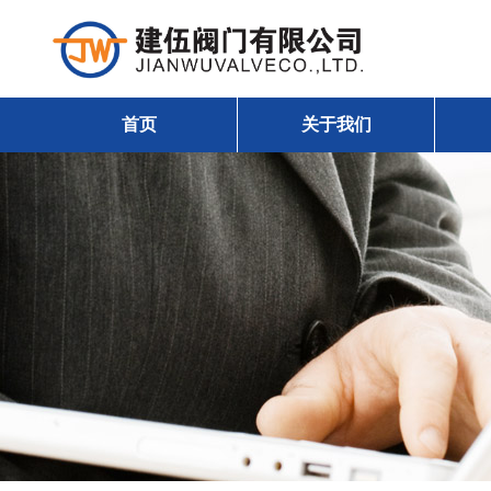
首页
关于我们