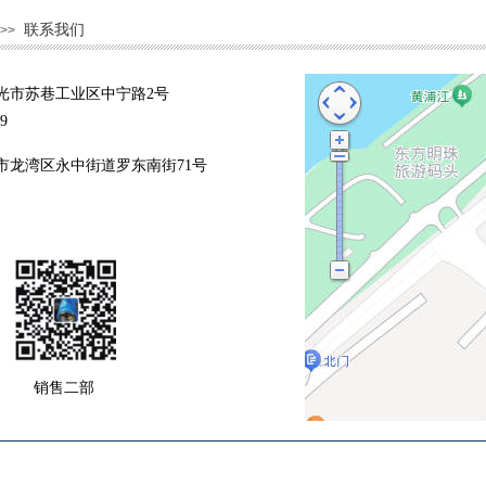
联系我们
>>
光市苏巷工业区中宁路2号
9
市龙湾区永中街道罗东南街71号
销售二部