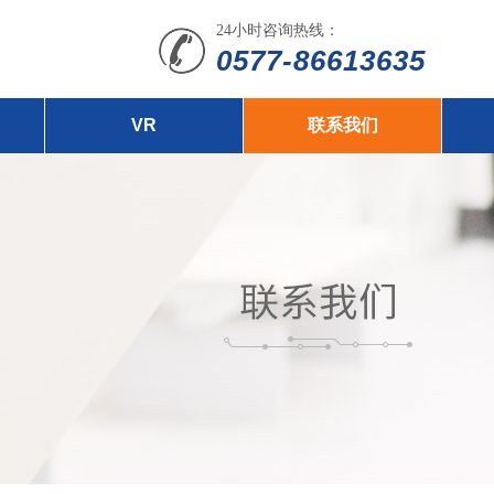
24小时咨询热线：
0577-86613635
VR
联系我们