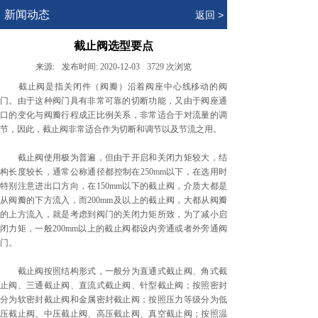
.
新闻动态
返回 >
截止阀选型要点
来源:
发布时间:
2020-12-03
3729
次浏览
截止阀是指关闭件（阀瓣）沿着阀座中心线移动的阀
门。由于这种阀门具有非常可靠的切断功能，又由于阀座通
口的变化与阀瓣行程成正比例关系，非常适合于对流量的调
节，因此，截止阀非常适合作为切断和调节以及节流之用。
截止阀使用极为普遍，但由于开启和关闭力矩较大，结
构长度较长，通常公称通径都控制在250mm以下，在选用时
特别注意进出口方向，在150mm以下的截止阀，介质大都是
从阀瓣的下方流入，而200mm及以上的截止阀，大都从阀瓣
的上方流入，就是考虑到阀门的关闭力矩所致，为了减小启
闭力矩，一般200mm以上的截止阀都设内旁通或者外旁通阀
门。
截止阀按照结构形式，一般分为直通式截止阀、角式截
止阀、三通截止阀、直流式截止阀、针型截止阀；按照密封
分为软密封截止阀和金属密封截止阀；按照压力等级分为低
压截止阀、中压截止阀、高压截止阀、真空截止阀；按照温